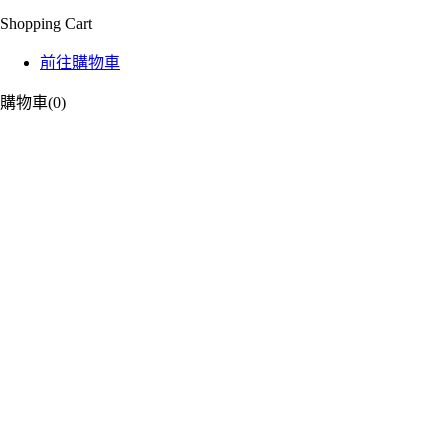
Shopping Cart
前往購物車
購物車
(0)
We Are Your Best C
DESIGN
DESIGN is a reliable company with wide and varied exp
DESIGN is a reliable company with wide and varied exp