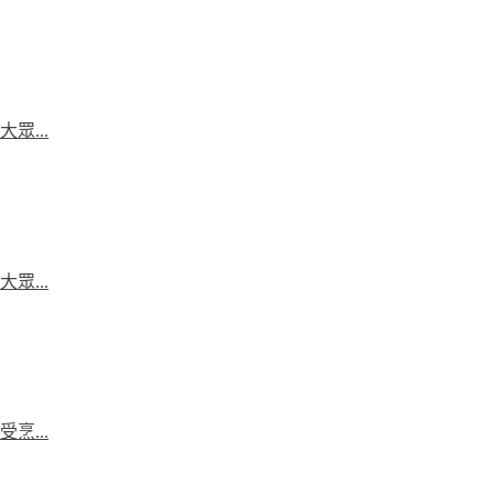
...
...
...