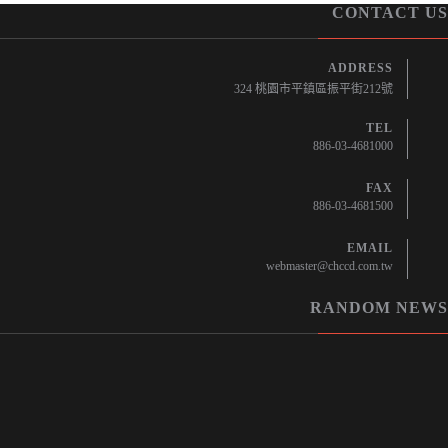
CONTACT US
ADDRESS
324 桃園市平鎮區振平街212號
TEL
886-03-4681000
FAX
886-03-4681500
EMAIL
webmaster@chccd.com.tw
RANDOM NEWS