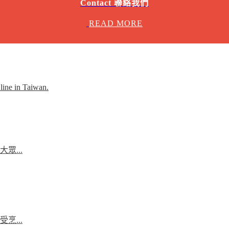
Contact 聯絡我們
READ MORE
line in Taiwan.
...
...