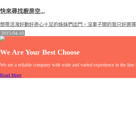
快來尋找廚房空...
想帶活潑好動好奇心十足的姊妹們出門，沒車子開的我只好選擇大眾
2015-04-10
We Are Your Best Choose
We are a reliable company with wide and varied experience in the line
Read More
We Are Your Best Choose
Phasellus eu leo fermentum mi scelerisque sagittis sit amet quis sapien
viverra est, et dignissim tortor turpis at nisi. Quisque nec mauris ac i
congue quis nunc ac, molestie fringilla elit.
Quisque et lectus sit amet nisi hendrerit ullamcorper. Aenean congue, ip
pulvinar porta nisi. Vivamus non ullamcorper nibh.