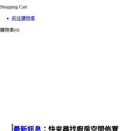
Shopping Cart
前往購物車
購物車
(0)
We Are Your Best
DESIGN
Choose
DESIGN is a reliable company with wide and varied
experience in the line in Taiwan.
DESIGN is a reliable company with wide and varied
experience in the line in Taiwan.
最新訊息
：快來尋找廚房空間佈置